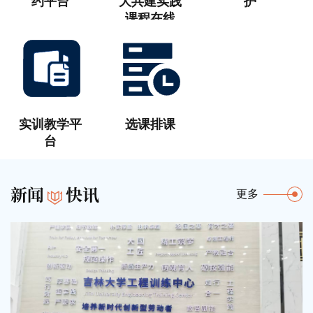
约平台
大共建实践
护
课程在线
实训教学平
选课排课
台
新闻
快讯
更多