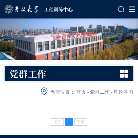
党群工作
当前位置：
首页
-
党群工作
-
理论学习
上页
1
下页